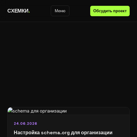
С
Х
Е
М
К
И
.
Обсудить проект
Меню
24.06.2026
Настройка schema.org для организации