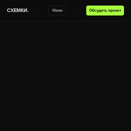
С
Х
Е
М
К
И
.
Обсудить проект
Меню