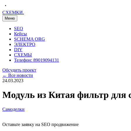
С
Х
Е
М
К
И
.
Меню
SEO
Кейсы
SCHEMA ORG
ЭЛЕКТРО
DIY
СХЕМЫ
Телефон: 89019094131
Обсудить проект
← Все новости
24.03.2023
Модуль из Китая фильтр для 
Самоделки
Оставьте заявку на SEO продвижение