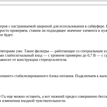
ров с настраиваемой шириной для использования в сабвуфере. 
росто проверяем, ставим ли подходящее значение элемента в нуж
е будет.
гуляторами уже. Такие фильтры — работающие со специальным у
ько слабосигнальный вход — с уровнем примерно до 0,7 В — с с
ависит от конструкции стереоусилителя.
ешнего стабилизированного блока питания. Подключаем к выход
 Гц еще можно оставить, а вот нижний предел совершенно бесс
ри изменении входной чувствительности.