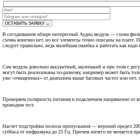
В сегодняшнем обзоре интересный Аудио модуль — схема фильт
схемы конечно нет, но все элементы точно описаны на плате. П
следует правильно, ведь малейшая ошибка и работать как надо н
Сам модуль довольно аккуратный, маленький и при этом с ре
могут быть реализованы по-разному, например может быть тол
уже «очищенных» от диапазона выше басовых частот или нет, з
Проверяем полярность питания и подключаем напряжение от вн
проводим тест.
Насчет подстройки полосы пропускания — верхний предел 200
суббаса от инфразвука до 25 Гц. Причем ничего не меняется п