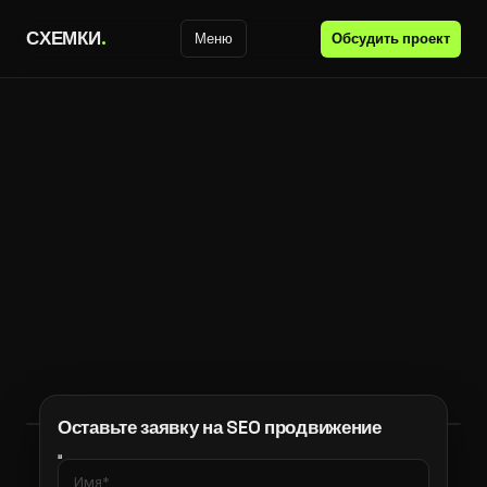
С
Х
Е
М
К
И
.
Обсудить проект
Меню
Оставьте заявку на SEO продвижение