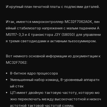
И крупный план печатной платы с подписями деталей.
Итак, имеется микроконтроллер MC32F7062A0K, лин
ейный стабилизатор напряжения с малым падением A
MS1117-3,3 и 4 транзистора J3Y (S8050) для управлени
я тремя светодиодами и активным пьезозуммером.
Вот немного основной информации из документации к
MC32F7062:
8-битное ядро процессора
Уменьшенный набор команд, 8-уровневый аппаратн
ый стек
ЦП имеет двойную тактовую частоту, которую мо
жно переключать между высокочастотной и низкоч
астотной тактовой частотой схемы.