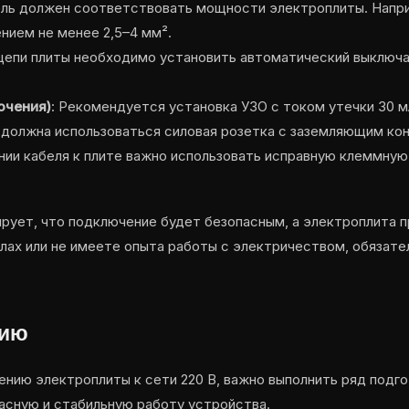
ель должен соответствовать мощности электроплиты. Напр
нием не менее 2,5–4 мм².
 цепи плиты необходимо установить автоматический выключа
ючения)
: Рекомендуется установка УЗО с током утечки 30 
 должна использоваться силовая розетка с заземляющим конт
нии кабеля к плите важно использовать исправную клеммную
рует, что подключение будет безопасным, а электроплита п
силах или не имеете опыта работы с электричеством, обязат
нию
ению электроплиты к сети 220 В, важно выполнить ряд подг
асную и стабильную работу устройства.