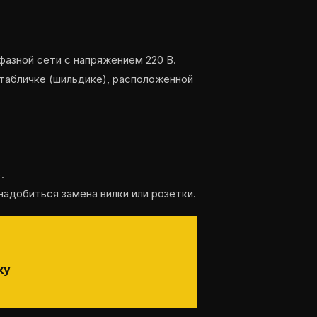
азной сети с напряжением 220 В.
 табличке (шильдике), расположенной
.
адобиться замена вилки или розетки.
ку