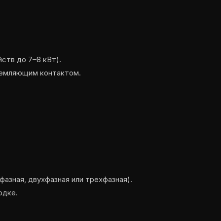
ств до 7–8 кВт).
аземляющим контактом.
азная, двухфазная или трехфазная).
одке.