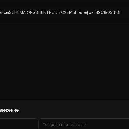
ейсы
SCHEMA ORG
ЭЛЕКТРО
DIY
СХЕМЫ
Телефон: 89019094131
движение