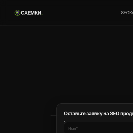
С
Х
Е
М
К
И
.
SEO
К
Оставьте заявку на SEO про