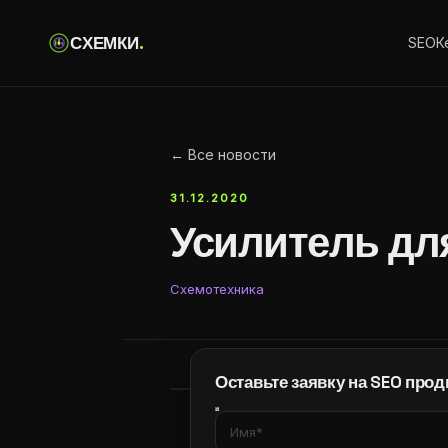
С
Х
Е
М
К
И
.
SEO
К
← Все новости
31.12.2020
Усилитель для
Схемотехника
Оставьте заявку на SEO про