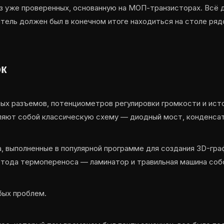
 уже проверенных, основанную на МОП-транзисторах. Всё д
итель должен был в конечном итоге находиться на столе ряд
ок
ых разъемов, потенциометров регулировки громкости и исто
ляют собой классическую схему — диодный мост, конденсат
а, выполненные в популярной программе для создания 3D-гра
етода термопереноса — ламинатор и травильная машина соб
бых проблем.