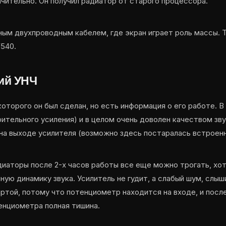
чительно. Он получил радиатор от старого процессора.
нным двухпроводным кабелем, где экран играет роль массы. 
F540.
ий УНЧ
 которого он был сделан, но есть информация о его работе. 
ительного усиления) и в целом очень доволен качеством зв
на выходе усилителя (возможно здесь постаралась встроенн
диаторы после 2-х часов работы все еще можно трогать, хот
ую динамику звука. Усилитель не гудит, а слабый шум, слыш
артой, потому что потенциометр находится на входе, и посл
енциометра полная тишина.