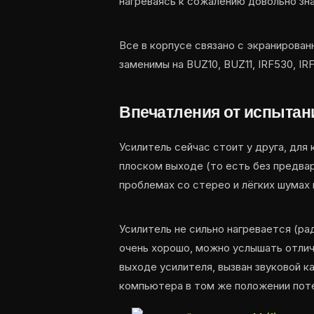
нагреваясь к сожалению довольно зна
Все в корпусе связано с экранирова
заменимы на BUZ10, BUZ11, IRF530, IR
Впечатления от испытан
Усилитель сейчас стоит у друга, для
плоском выходе (то есть без предвар
проблемах со стерео и лёгких шумах 
Усилитель не сильно нагревается (ра
очень хорошо, можно услышать отличн
выходе усилителя, вызван звуковой к
компьютера в том же положении пот