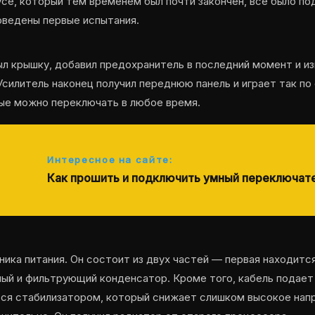
се, который тем временем был почти закончен, все было по
оведены первые испытания.
л крышку, добавил предохранитель в последний момент и из
силитель наконец получил переднюю панель и играет так по 
ые можно переключать в любое время.
Интересное на сайте:
Как прошить и подключить умный переключат
ика питания. Он состоит из двух частей — первая находитс
ный и фильтрующий конденсатор. Кроме того, кабель подает
ся стабилизатором, который снижает слишком высокое напр