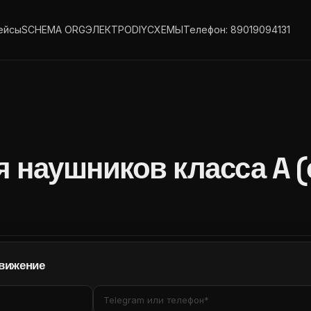
ейсы
SCHEMA ORG
ЭЛЕКТРО
DIY
СХЕМЫ
Телефон: 89019094131
 наушников класса A (
движение