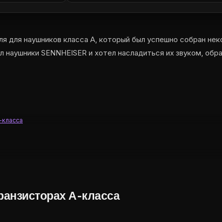
я для наушников класса А, который был успешно собран нек
пил наушники SENNHEISER и хотел насладиться их звуком, о
-класса
ранзисторах А-класса