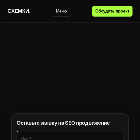
С
Х
Е
М
К
И
.
Обсудить проект
Меню
Оставьте заявку на SEO продвижение