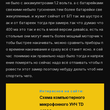
ня было с аккамулятроами 1.2 вольта. а с батарейками
свежими небыло тускнения.тем более батарейки све
жекупленные. и жужит сейчат от БП так же шустро к
ак и от батареек тогда при замере.так что думаю что
400 ма это так и есть в моей версии девайса. есть на
стольные они могут иметь более мощный моторчик ч
тобы быстрее накачивать. можно сравнить приборы п
о времени накачивания и сразу всё станет ясно. я сей
час понимаю как правильно надо было тогда и напряж
ение померять но сейчас надо всё отпаивать чтобы п
ровести этот замер поэтому небуду делать чтоб неи
спортить чего.
Интересное на сайте:
Схема компьютерного
микрофонного УНЧ TD