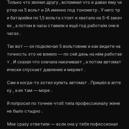
Только что звонил другу , вспомнил что я давал ему ча
ртер на 5 вольт и 2А именно под тонометр . У него тр
и батарейки по 1,5 вольта стоят и хватало на 5-6 закач
ек , а потом в часы ставили и ещё год работали они в
часах .
Так вот — он подключал 5 вольтовник и как видите на
точность это не влияло — по сей день на нём работае
т . И сказал что сначала накачивает , а потом автомат
ически спускает давление и меряет .
Сам я когда-то хотел купить автомат . Пришёл в апте
ку , а их там — море .
Я попросил по точнее чтоб типа профессионалу жене
не было стыдно .
Мне сразу ответили — если она у тебя пофессионал