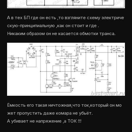
А в тех БП где он есть ,то взгляните схему электриче
скую-принципиальную ,как он стоит и где .
Никаким образом он не касается обмотки транса.
Ёмкость его такая ничтожная,что ток,который он мо
жет пропустить даже комара не убьёт.
А убивает не напряжение ,а ТОК !!!