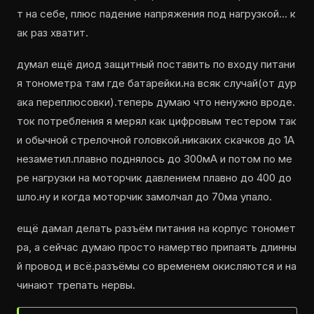
т на себе, плюс падение напряжения под нагрузкой… к
ак раз хватит.
думал ещё диод защитный поставить по входу питани
я тонометра там где батарейки.на всяк случай(от дур
ака переплюсовки).теперь думаю что ненужно вроде.
ток потребления я мерял как цифровым тестером так
и обычной стрелочной головкой.никаких скачков до 1А
незаметил.плавно поднялось до 300мА и потом по ме
ре нагрузки на моторчик давлением плавно до 400 до
шло.ну и когда моторчик замолчал до 70ма упало.
ещё дамал делать разъём питания на корпус тономет
ра, а сейчас думаю просто намертво припаять длинны
й провод и всё.разъёмы со временем окисляются и на
чинают трепать нервы.