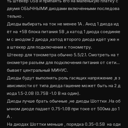
ть штекер USB и припаять его на маленькую платку с
двумя ОБЫЧНЫМИ диодами включёнными последова
тельно .
Диоды выбирать на ток не менее 1А . Анод 1 диода ид
ёт на +5В блока питания 5В ,а катод 1 диода соединяе
м с анодом 2 диода ,катод второго диода идёт уже н
а штекер для подключения к тонометру.
Штекер для тонометра обычно 5.5/2.1. Смотреть на т
онометре разъём для подключения питания от сети…
бывает центральный МИНУС.
Диоды будут выполнять роль гасящих напряжение ,в з
ависимости от типа диода гашение может быть на 2 д
иода 1.5-2.0В (0.75В -1.0 В на один).
Диоды лучше брать обычные ,не диоды Шоттки .На об
ычном диоде падает 0.75-1.0В при токе от 500ма до 1
А .
На диодах Шоттки меньше , порядка 0.35-0.5В на оди