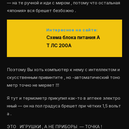
— на те ручной и иди с миром , потому что остальная
«япония» вся брешет безбожно .
Интересное на сайте:
Схема блока питания А
Т ЛС 200А
Поэтому Вы хоть компьютер к нему с интеллектом и
скусственным привинтите , но -автоматический тоно
метр точно не меряет !!!
Я тут и термометр прикупил как-то в аптеке электро
нный — он на пол градуса брешет при чётких 1,5 вольт
а .
ЭТО ИГРУШКИ , А НЕ ПРИБОРЫ — ТОЧКА !