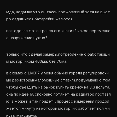
мда, недумал что он такой прожорливый.хотя на быст
ро садящиеся батарейки жалются.
вот сделал фото транса.его хватит? какое переменно
е напряжение нужно?
только что сделал замеры.потребление с работающи
м моторчиком 400ма. без 70ма.
в схемах с LM317 у меня обычно горели регулировочн
ые резисторы(маломощные ставил).подумываю о том
чтобы съездить на рынок купить кренку на 3.3 вольта.
она по идее 1А спокойно потянет(на радиатор поставл
ю. а может и так пойдёт). процесс измерения продол
жается минуту из которой моторчик работает пол ми
нуты максимум.