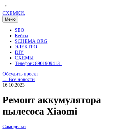
С
Х
Е
М
К
И
.
Меню
SEO
Кейсы
SCHEMA ORG
ЭЛЕКТРО
DIY
СХЕМЫ
Телефон: 89019094131
Обсудить проект
← Все новости
16.10.2023
Ремонт аккумулятора
пылесоса Xiaomi
Самоделки