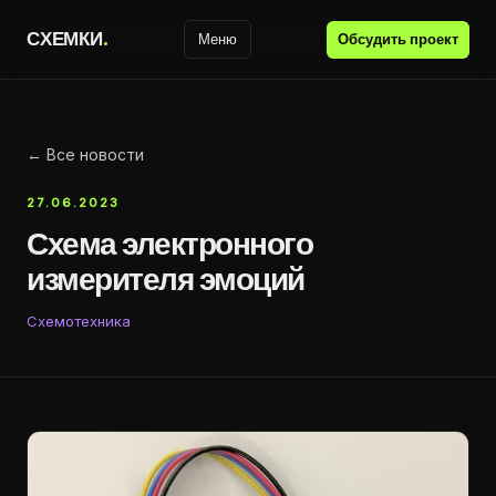
С
Х
Е
М
К
И
.
Обсудить проект
Меню
← Все новости
27.06.2023
Схема электронного
измерителя эмоций
Схемотехника